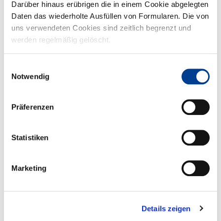
unserer Jubiläums-Aktion.
Darüber hinaus erübrigen die in einem Cookie abgelegten
Daten das wiederholte Ausfüllen von Formularen. Die von
uns verwendeten Cookies sind zeitlich begrenzt und
werden regelmäßig gelöscht.
Einwilligungsauswahl
Notwendig
Präferenzen
Tag der Niedersachsen 12.-14.6.26
Wir freuen uns auf Ihren Besuch an unserem Stand beim Tag der
Statistiken
Niedersachsen.
Marketing
Details zeigen