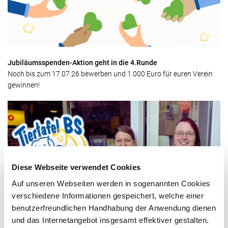
Jubiläumsspenden-Aktion geht in die 4.Runde
Noch bis zum 17.07.26 bewerben und 1.000 Euro für euren Verein
gewinnen!
Diese Webseite verwendet Cookies
Auf unseren Webseiten werden in sogenannten Cookies
verschiedene Informationen gespeichert, welche einer
benutzerfreundlichen Handhabung der Anwendung dienen
Gewinner der 3. Runde steht fest!
Vielen Dank für Ihre Stimmen beim dritten Community-Voting
und das Internetangebot insgesamt effektiver gestalten.