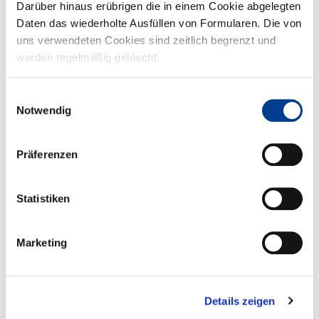
West in eine zauberhafte Märchenbühne. Kinder ab 4 Jahren ...
Darüber hinaus erübrigen die in einem Cookie abgelegten
Daten das wiederholte Ausfüllen von Formularen. Die von
uns verwendeten Cookies sind zeitlich begrenzt und
werden regelmäßig gelöscht.
Einwilligungsauswahl
Notwendig
Präferenzen
Mummegenussmeile 2025
Schon wieder ist ein Jahr vergangen und die Mummegenussmeile
Statistiken
2025 steht vor der Tür. Am 07.11.2025 bis zum 09.11.2025 st...
Marketing
Details zeigen