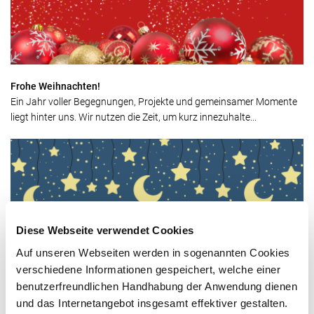
Frohe Weihnachten!
Ein Jahr voller Begegnungen, Projekte und gemeinsamer Momente
liegt hinter uns. Wir nutzen die Zeit, um kurz innezuhalte...
Diese Webseite verwendet Cookies
Auf unseren Webseiten werden in sogenannten Cookies
verschiedene Informationen gespeichert, welche einer
benutzerfreundlichen Handhabung der Anwendung dienen
Sterntaler- Kindertheater
Am 14. November verwandelt sich der große Saal im Kulturpunkt
und das Internetangebot insgesamt effektiver gestalten.