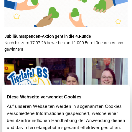
Jubiläumsspenden-Aktion geht in die 4.Runde
Noch bis zum 17.07.26 bewerben und 1.000 Euro für euren Verein
gewinnen!
Diese Webseite verwendet Cookies
Auf unseren Webseiten werden in sogenannten Cookies
verschiedene Informationen gespeichert, welche einer
benutzerfreundlichen Handhabung der Anwendung dienen
Gewinner der 3. Runde steht fest!
Vielen Dank für Ihre Stimmen beim dritten Community-Voting
und das Internetangebot insgesamt effektiver gestalten.