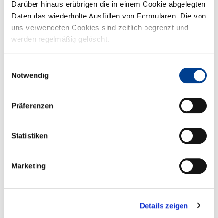
unserer Jubiläums-Aktion.
Darüber hinaus erübrigen die in einem Cookie abgelegten
Daten das wiederholte Ausfüllen von Formularen. Die von
uns verwendeten Cookies sind zeitlich begrenzt und
werden regelmäßig gelöscht.
Einwilligungsauswahl
Notwendig
Präferenzen
Tag der Niedersachsen 12.-14.6.26
Wir freuen uns auf Ihren Besuch an unserem Stand beim Tag der
Statistiken
Niedersachsen.
Marketing
Details zeigen