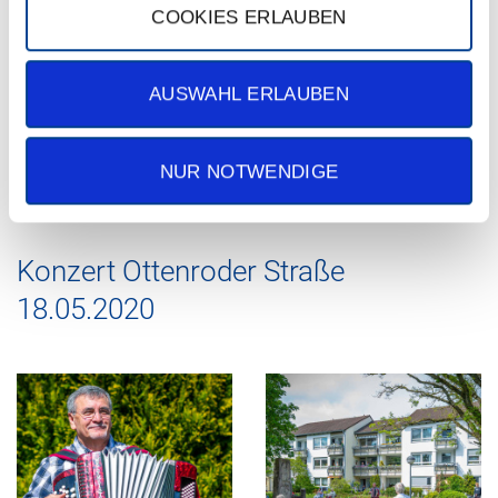
COOKIE EINSTELLUNGEN AUFRUFEN
COOKIES ERLAUBEN
AUSWAHL ERLAUBEN
Konzert Ottenroder 2 1
Um unseren älteren Mieterinnen und Mieter in dieser schwierigen
NUR NOTWENDIGE
Zeit ein wenig Abwechslung zu bieten, haben wir ein kleines Konzert
in unserer Seniorenwohnan...
Konzert Ottenroder Straße
18.05.2020