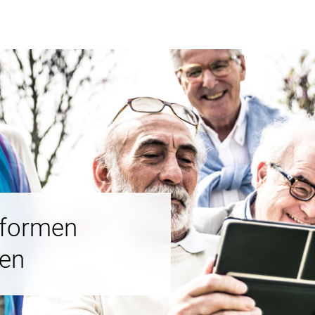
nformen
nen