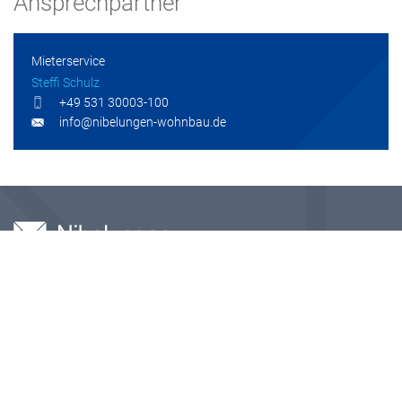
Ansprechpartner
Mieterservice
Steffi Schulz
+49 531 30003-100
info@nibelungen-wohnbau.de
Freyastraße 10
38106 Braunschweig
+49531 30003-0
info@nibelungen-wohnbau.de