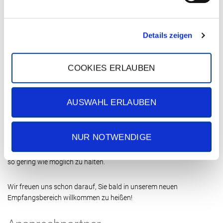
Darum gestalten wir ihn jetzt modern, offen und hell – mit neuem
Grundriss und vielen frischen Ideen. Lassen Sie sich überraschen!
Details zeigen
Während der Umbauphase erreichen Sie uns ab sofort über den
Nebeneingang – zu den gewohnten Öffnungszeiten.
COOKIES ERLAUBEN
Hinweis
: Der Zugang ist aktuell leider nicht barrierefrei. Wenn Sie
unsicher sind, ob Sie ins Gebäude gelangen, rufen Sie uns bitte
AUSWAHL ERLAUBEN
vorher kurz an – wir helfen Ihnen gerne weiter.
Die Bauarbeiten werden etwas länger andauern. Es kann daher
NUR NOTWENDIGE
zwischendurch auch mal etwas lauter werden. Wir bitten um
Geduld und Verständnis und bemühen uns, die Unannehmlichkeiten
so gering wie möglich zu halten.
Wir freuen uns schon darauf, Sie bald in unserem neuen
Empfangsbereich willkommen zu heißen!