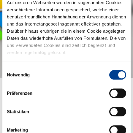
Auf unseren Webseiten werden in sogenannten Cookies
verschiedene Informationen gespeichert, welche einer
benutzerfreundlichen Handhabung der Anwendung dienen
und das Internetangebot insgesamt effektiver gestalten.
Darüber hinaus erübrigen die in einem Cookie abgelegten
Daten das wiederholte Ausfüllen von Formularen. Die von
uns verwendeten Cookies sind zeitlich begrenzt und
werden regelmäßig gelöscht.
Wir bauen um!
Einwilligungsauswahl
Notwendig
Präferenzen
Unser Empfangsbereich bekommt ein neues Gesicht!
Statistiken
Unser bisheriger Empfang ist etwas in die Jahre gekommen und
entspricht nicht mehr den Bedürfnissen unserer Besucherinnen und
Besucher sowie unserer Mitarbeiterinnen und Mitarbeiter.
Marketing