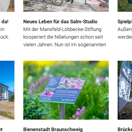
 da!
Neues Leben für das Salm-Studio
Spielp
in
Mit der Mansfeld-Löbbecke-Stiftung
Außena
rück.
kooperiert die Nibelungen schon seit
werden
vielen Jahren. Nun ist im sogenannten
Salm-Studi...
et
Bienenstadt Braunschweig
Brück