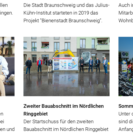
llen
Die Stadt Braunschweig und das Julius-
Auch 
ingen.
Kühn-Institut starteten in 2019 das
Mitarb
Projekt "Bienenstadt Braunschweig".
Wohnba
bauen"
Zweiter Bauabschnitt im Nördlichen
Somme
en
Ringgebiet
Unter 
ei
Der Startschuss für den zweiten
sind d
zen und
Bauabschnitt im Nördlichen Ringgebiet
Anfan