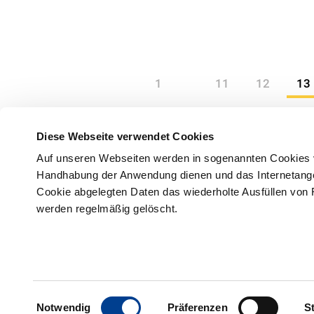
beraten.
1
11
12
13
Diese Webseite verwendet Cookies
Auf unseren Webseiten werden in sogenannten Cookies v
Handhabung der Anwendung dienen und das Internetangebo
Cookie abgelegten Daten das wiederholte Ausfüllen von 
werden regelmäßig gelöscht.
Freyastraße 10
+49531 
38106 Braunschweig
Einwilligungsauswahl
Notwendig
Präferenzen
St