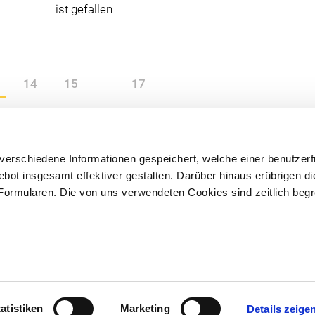
ist gefallen
Somme
Abschluss der
Erschließungsarbeiten,...
14
15
17
erschiedene Informationen gespeichert, welche einer benutzerf
t insgesamt effektiver gestalten. Darüber hinaus erübrigen di
Formularen. Die von uns verwendeten Cookies sind zeitlich beg
30003-0
info@nibelungen-wohnbau.de
atistiken
Marketing
Details zeige