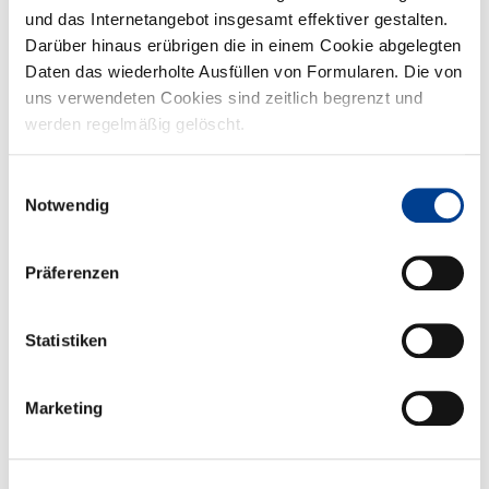
Stadtwerker aus und versuchen, sich unter dem Vorwand, den
und das Internetangebot insgesamt effektiver gestalten.
Wass...
Darüber hinaus erübrigen die in einem Cookie abgelegten
Daten das wiederholte Ausfüllen von Formularen. Die von
uns verwendeten Cookies sind zeitlich begrenzt und
werden regelmäßig gelöscht.
Einwilligungsauswahl
Notwendig
Präferenzen
Spiele ohne Grenzen
Im Siegfriedviertel wird gefeiert! Am 30.08.24 laden wir Sie von 14
Statistiken
bis 18 Uhr herzlich zum Stadtteilfest ein! Gemeinsam...
Marketing