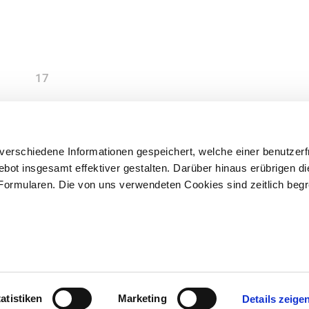
17
erschiedene Informationen gespeichert, welche einer benutzerf
t insgesamt effektiver gestalten. Darüber hinaus erübrigen di
Formularen. Die von uns verwendeten Cookies sind zeitlich beg
30003-0
info@nibelungen-wohnbau.de
atistiken
Marketing
Details zeige