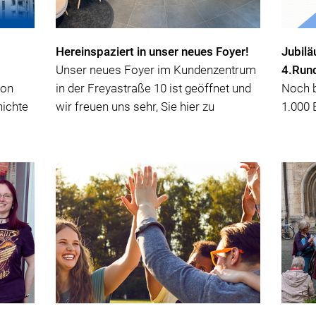
Hereinspaziert in unser neues Foyer!
Jubilä
Unser neues Foyer im Kundenzentrum
4.Run
von
in der Freyastraße 10 ist geöffnet und
Noch b
ichte
wir freuen uns sehr, Sie hier zu
1.000 
begrüßen.