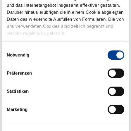
Stadtwerker aus und versuchen, sich unter dem Vorwand, den
und das Internetangebot insgesamt effektiver gestalten.
Wass...
Darüber hinaus erübrigen die in einem Cookie abgelegten
Daten das wiederholte Ausfüllen von Formularen. Die von
uns verwendeten Cookies sind zeitlich begrenzt und
werden regelmäßig gelöscht.
Einwilligungsauswahl
Notwendig
Präferenzen
Spiele ohne Grenzen
Im Siegfriedviertel wird gefeiert! Am 30.08.24 laden wir Sie von 14
Statistiken
bis 18 Uhr herzlich zum Stadtteilfest ein! Gemeinsam...
Marketing