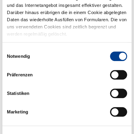
Stadtwerker aus und versuchen, sich unter dem Vorwand, den
und das Internetangebot insgesamt effektiver gestalten.
Wass...
Darüber hinaus erübrigen die in einem Cookie abgelegten
Daten das wiederholte Ausfüllen von Formularen. Die von
uns verwendeten Cookies sind zeitlich begrenzt und
werden regelmäßig gelöscht.
Einwilligungsauswahl
Notwendig
Präferenzen
Spiele ohne Grenzen
Im Siegfriedviertel wird gefeiert! Am 30.08.24 laden wir Sie von 14
Statistiken
bis 18 Uhr herzlich zum Stadtteilfest ein! Gemeinsam...
Marketing