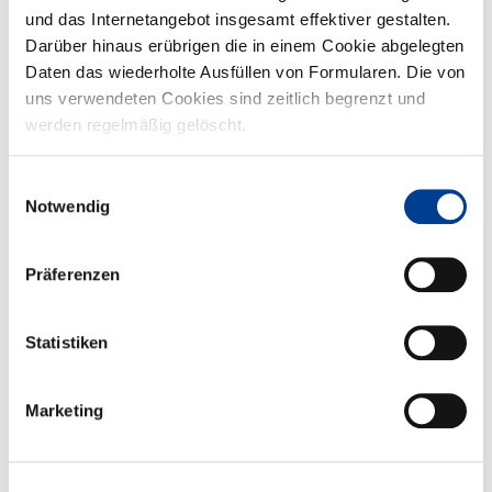
Stadtwerker aus und versuchen, sich unter dem Vorwand, den
und das Internetangebot insgesamt effektiver gestalten.
Wass...
Darüber hinaus erübrigen die in einem Cookie abgelegten
Daten das wiederholte Ausfüllen von Formularen. Die von
uns verwendeten Cookies sind zeitlich begrenzt und
werden regelmäßig gelöscht.
Einwilligungsauswahl
Notwendig
Präferenzen
Spiele ohne Grenzen
Im Siegfriedviertel wird gefeiert! Am 30.08.24 laden wir Sie von 14
Statistiken
bis 18 Uhr herzlich zum Stadtteilfest ein! Gemeinsam...
Marketing