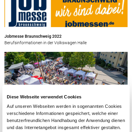
Jobmesse Braunschweig 2022
Berufsinformationen in der Volkswagen Halle
Diese Webseite verwendet Cookies
Auf unseren Webseiten werden in sogenannten Cookies
verschiedene Informationen gespeichert, welche einer
Sommerfest 10 Jahre Quartiersentwicklung "Am Alsterplatz"
benutzerfreundlichen Handhabung der Anwendung dienen
Tolles Fest bei bestem Wetter!
und das Internetangebot insgesamt effektiver gestalten.