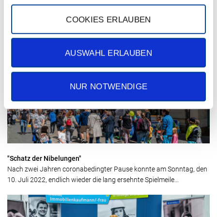
COOKIES ERLAUBEN
Badespaß für 370 Schüler*innen
Im März 2022 haben Grundschulen in ganz Braunschweig
tatkräftig bei der Aktion Stadtputz mitgewirkt. Unter allen teilneh...
AUSWAHL ERLAUBEN
NUR NOTWENDIGE
"Schatz der Nibelungen"
Nach zwei Jahren coronabedingter Pause konnte am Sonntag, den
10. Juli 2022, endlich wieder die lang ersehnte Spielmeile...