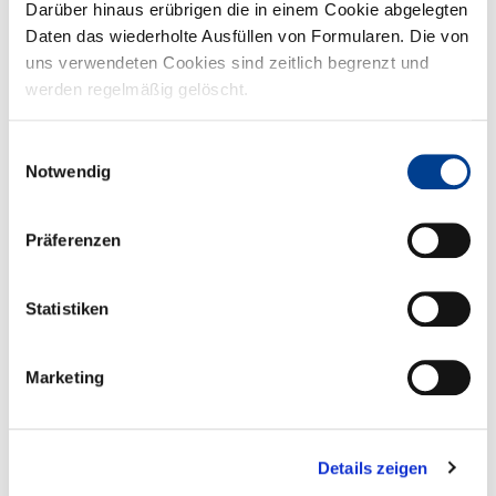
Darüber hinaus erübrigen die in einem Cookie abgelegten
Daten das wiederholte Ausfüllen von Formularen. Die von
uns verwendeten Cookies sind zeitlich begrenzt und
werden regelmäßig gelöscht.
Einwilligungsauswahl
Notwendig
Besuch Oberbürgermeister „Am Alsterplatz“
Präferenzen
Zehn Jahre Quartiersentwicklung am Alsterplatz waren der Anlass
für Oberbürgermeister Dr. Thorsten Kornblum sich am 16. ...
Statistiken
Marketing
Details zeigen