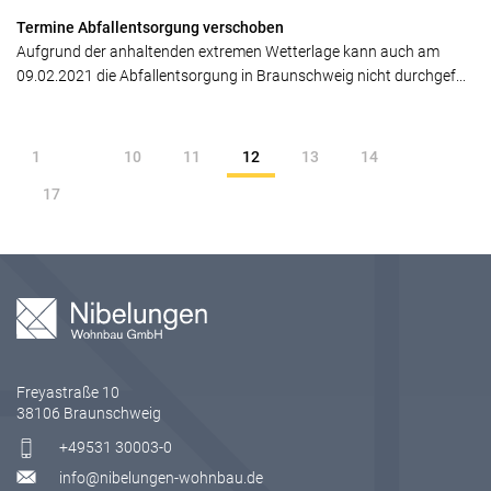
Termine Abfallentsorgung verschoben
Aufgrund der anhaltenden extremen Wetterlage kann auch am
09.02.2021 die Abfallentsorgung in Braunschweig nicht durchgef...
1
10
11
12
13
14
17
Freyastraße 10
38106 Braunschweig
+49531 30003-0
info@nibelungen-wohnbau.de