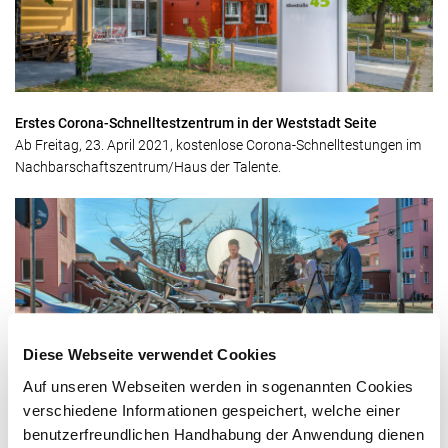
Erstes Corona-Schnelltestzentrum in der Weststadt Seite
Ab Freitag, 23. April 2021, kostenlose Corona-Schnelltestungen im
Nachbarschaftszentrum/Haus der Talente.
Diese Webseite verwendet Cookies
Auf unseren Webseiten werden in sogenannten Cookies
Filmdreh für unser Mobilitätskonzept
verschiedene Informationen gespeichert, welche einer
Das Mobilitätskonzept der Nibelungen umfasst Car-Sharing, Bike-
benutzerfreundlichen Handhabung der Anwendung dienen