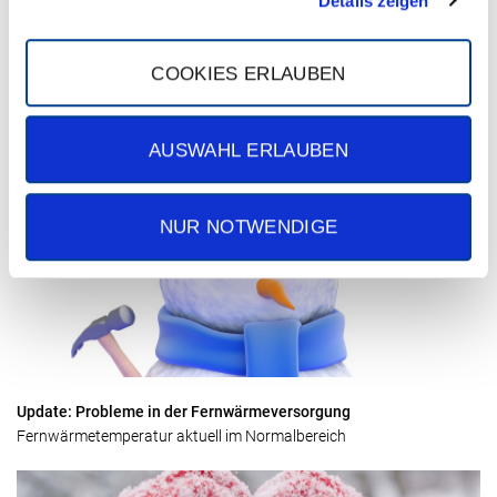
Details zeigen
COOKIES ERLAUBEN
Wasserschäden durch Schnee
Der Winter hat uns fest im Griff. Leider hat der starke Wind dazu
geführt, dass teilweise auf den Dachböden Schnee einge...
AUSWAHL ERLAUBEN
NUR NOTWENDIGE
Update: Probleme in der Fernwärmeversorgung
Fernwärmetemperatur aktuell im Normalbereich