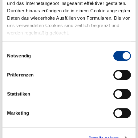
Sharing und als Einkaufshilfen die sogenannten "trolleybo...
und das Internetangebot insgesamt effektiver gestalten.
Darüber hinaus erübrigen die in einem Cookie abgelegten
Daten das wiederholte Ausfüllen von Formularen. Die von
uns verwendeten Cookies sind zeitlich begrenzt und
werden regelmäßig gelöscht.
Einwilligungsauswahl
Notwendig
Präferenzen
Frohe Ostern!
Zur Zeit spriessen sie überall aus dem Boden, die von unseren
Gärtnern im Herbst gepflanzten Zwiebelblumen, genannt "Geo...
Statistiken
Marketing