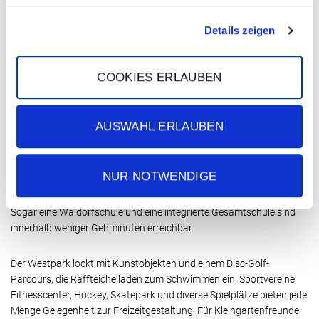
Carsharing-Station!
Details zeigen
COOKIES ERLAUBEN
Lage
AUSWAHL ERLAUBEN
Besorgungen des täglichen Bedarfs sind im nahe gelegenen
Einkaufszentrum an der Elbestraße bequem zu Fuß zu erledigen.
Neben Supermarkt, Bäckerei, Sparkasse und Apotheke ist vor allem
NUR NOTWENDIGE
der Wochenmarkt beliebt! Junge Familien freuen sich über
Kindergärten, Kitas und Grundschulen in nächster Umgebung.
Sogar eine Waldorfschule und eine integrierte Gesamtschule sind
innerhalb weniger Gehminuten erreichbar.
Der Westpark lockt mit Kunstobjekten und einem Disc-Golf-
Parcours, die Raffteiche laden zum Schwimmen ein, Sportvereine,
Fitnesscenter, Hockey, Skatepark und diverse Spielplätze bieten jede
Menge Gelegenheit zur Freizeitgestaltung. Für Kleingartenfreunde