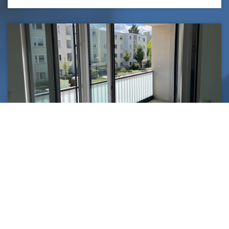
Wiedweg 4, 1 L1 - Moderne, rollstuhlgerechte 2-
Zimmer-Wohnung mit Loggia und Aufzug!
Am Alsterplatz
Wiedweg 4, 38120 Braunschweig
Gesamtmiete
748,21 €
Wohnfläche
50,81 m²
Zimmer
2