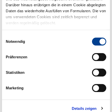
Darüber hinaus erübrigen die in einem Cookie abgelegten
Daten das wiederholte Ausfüllen von Formularen. Die von
uns verwendeten Cookies sind zeitlich begrenzt und
werden regelmäßig gelöscht.
Einwilligungsauswahl
Notwendig
Offizielle Eröffnung der neuen KiTa
Präferenzen
Ein Grund zum Feiern: Offizielle Eröffnung der neuen KiTa im
Stadtteil Schwarzer Berg! Pünktlich zum Weltkindertag am 20...
Statistiken
Marketing
Details zeigen