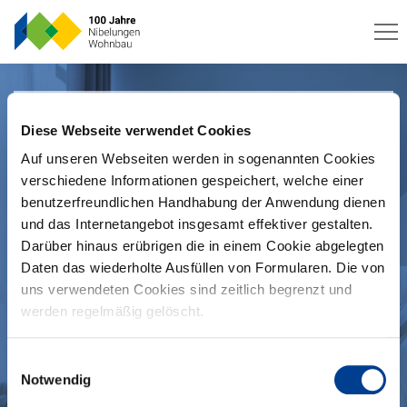
Wohnung suchen
Diese Webseite verwendet Cookies
ALLE GEBIETE
Auf unseren Webseiten werden in sogenannten Cookies
verschiedene Informationen gespeichert, welche einer
benutzerfreundlichen Handhabung der Anwendung dienen
INNENSTADT
und das Internetangebot insgesamt effektiver gestalten.
Darüber hinaus erübrigen die in einem Cookie abgelegten
Gesamtmiete
Fläche (qm)
Daten das wiederholte Ausfüllen von Formularen. Die von
100 € - 5.000 €
20 m² - 400 m²
uns verwendeten Cookies sind zeitlich begrenzt und
werden regelmäßig gelöscht.
Zimmer
1 - 10
Einwilligungsauswahl
Notwendig